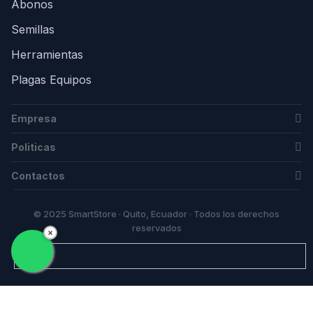
Abonos
Semillas
Herramientas
Plagas Equipos
Empresa
Politicas
Contactos
© 2025 SmartStore · Quito, Ecuador · Todos los derechos
reservados
×