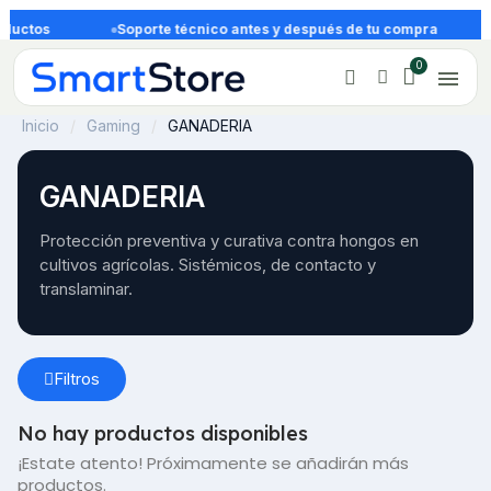
ductos
Soporte técnico antes y después de tu compra
Inicio
Gaming
GANADERIA
GANADERIA
Protección preventiva y curativa contra hongos en 
cultivos agrícolas. Sistémicos, de contacto y 
translaminar.
Filtros
No hay productos disponibles
¡Estate atento! Próximamente se añadirán más
productos.