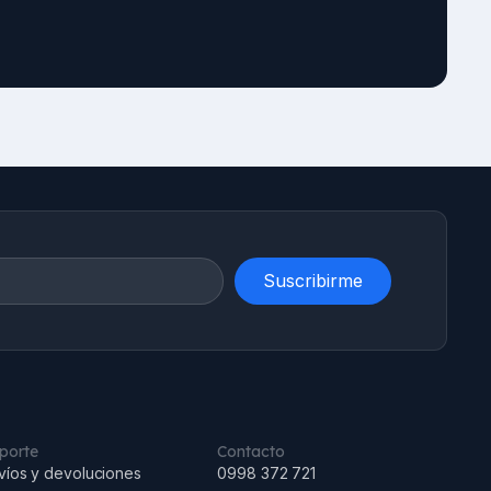
Suscribirme
porte
Contacto
víos y devoluciones
0998 372 721