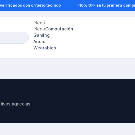
ificados con criterio técnico
10% OFF en tu primera compra
Menú
Menú
Computación
Gaming
Audio
Wearables
ivos agrícolas. 