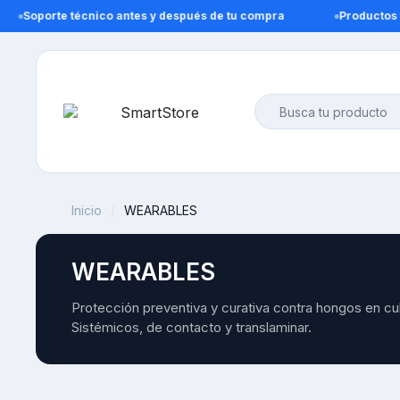
Soporte técnico antes y después de tu compra
Productos ver
Inicio
WEARABLES
WEARABLES
Protección preventiva y curativa contra hongos en cult
Sistémicos, de contacto y translaminar.