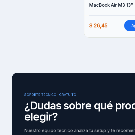
MacBook Air M3 13"
$ 26,45
A
SOPORTE TÉCNICO · GRATUITO
¿Dudas sobre qué pro
elegir?
Nuestro equipo técnico analiza tu setup y te recomie