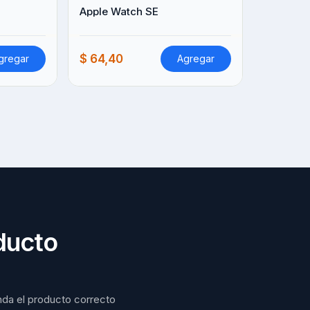
Apple Watch SE
$ 64,40
gregar
Agregar
ducto
nda el producto correcto 