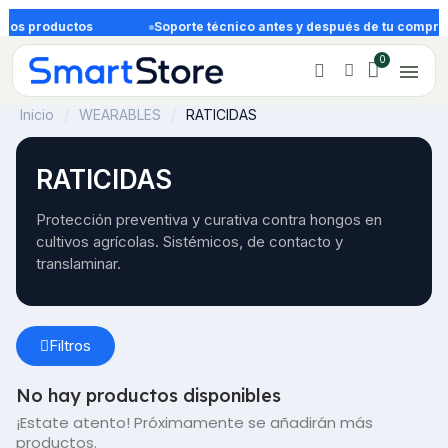
 los productos
Soporte técnico antes y después de tu compra
Inicio
WEARABLES
RATICIDAS
RATICIDAS
Protección preventiva y curativa contra hongos en 
cultivos agrícolas. Sistémicos, de contacto y 
translaminar.
Filtros
No hay productos disponibles
¡Estate atento! Próximamente se añadirán más
productos.