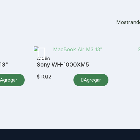
Mostrando
Audio
13"
Sony WH-1000XM5
$ 10,12
Agregar
Agregar