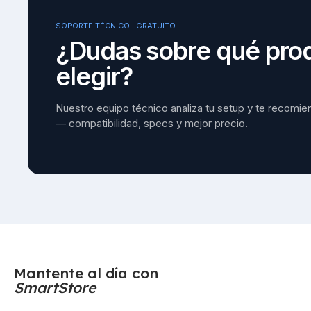
SOPORTE TÉCNICO · GRATUITO
¿Dudas sobre qué pro
elegir?
Nuestro equipo técnico analiza tu setup y te recomie
— compatibilidad, specs y mejor precio.
Mantente al día con
SmartStore