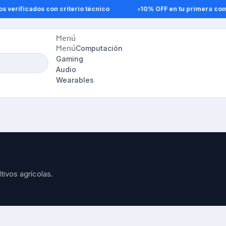
verificados con criterio técnico
10% OFF en tu primera comp
Menú
Menú
Computación
Gaming
Audio
Wearables
ivos agrícolas. 